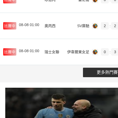
08-08 01:00
比賽中
奧丙西
SV庫馳
2
:
2
08-08 01:00
比賽中
瑞士女聯
伊韋爾東女足
0
:
3
更多熱門賽