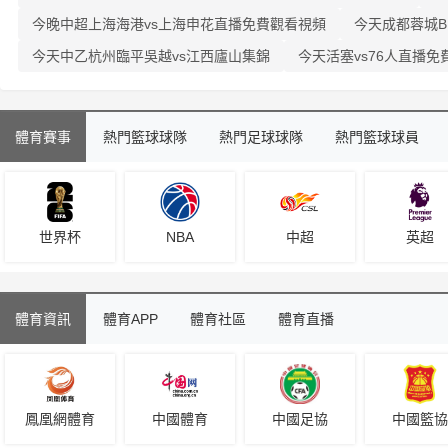
今晚中超上海海港vs上海申花直播免費觀看視頻
今天成都蓉城B
今天中乙杭州臨平吳越vs江西廬山集錦
今天活塞vs76人直播免費
體育賽事
熱門籃球球隊
熱門足球球隊
熱門籃球球員
世界杯
NBA
中超
英超
體育資訊
體育APP
體育社區
體育直播
鳳凰網體育
中國體育
中國足協
中國籃協