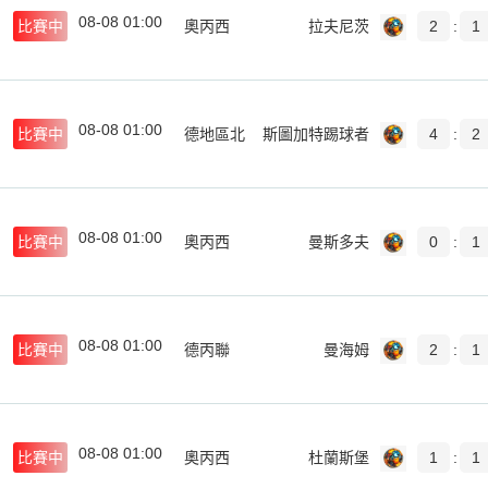
08-08 01:00
比賽中
奧丙西
拉夫尼茨
2
:
1
08-08 01:00
比賽中
德地區北
斯圖加特踢球者
4
:
2
08-08 01:00
比賽中
奧丙西
曼斯多夫
0
:
1
08-08 01:00
比賽中
德丙聯
曼海姆
2
:
1
08-08 01:00
比賽中
奧丙西
杜蘭斯堡
1
:
1