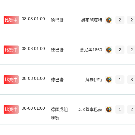
08-08 01:00
比賽中
德巴聯
奧布施塔特
2
:
2
08-08 01:00
比賽中
德巴聯
慕尼黑1860
2
:
2
08-08 01:00
比賽中
德巴聯
拜羅伊特
1
:
3
08-08 01:00
比賽中
德國戊組
DJK蓋本巴赫
1
:
2
聯賽