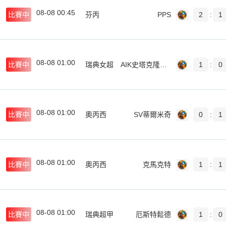
08-08 00:45
比賽中
芬丙
PPS
2
:
1
08-08 01:00
比賽中
瑞典女超
AIK史塔克隆女足
1
:
0
08-08 01:00
比賽中
奧丙西
SV蒂爾米奇
0
:
1
08-08 01:00
比賽中
奧丙西
克馬克特
1
:
1
08-08 01:00
比賽中
瑞典超甲
厄斯特鬆德
1
:
0