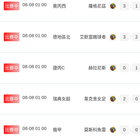
08-08 01:00
比賽中
奧丙西
羅格尼茲
3
:
1
08-08 01:00
比賽中
德地區北
艾默當踢球者
3
:
2
08-08 01:00
比賽中
捷丙C
赫拉尼斯
0
:
1
08-08 01:00
比賽中
瑞典女超
韋克舍女足
2
:
0
08-08 01:00
比賽中
俄甲
莫斯科魚雷
0
:
0