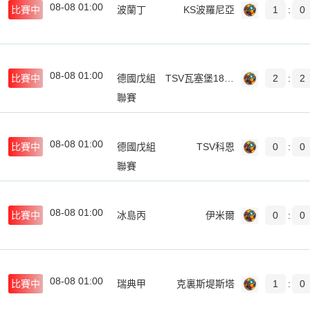
08-08 01:00
比賽中
波蘭丁
KS波羅尼亞
1
:
0
08-08 01:00
比賽中
德國戊組
TSV瓦塞堡1880
2
:
2
聯賽
08-08 01:00
比賽中
德國戊組
TSV科恩
0
:
0
聯賽
08-08 01:00
比賽中
冰島丙
伊米爾
0
:
0
08-08 01:00
比賽中
瑞典甲
克裏斯堤斯塔
1
:
0