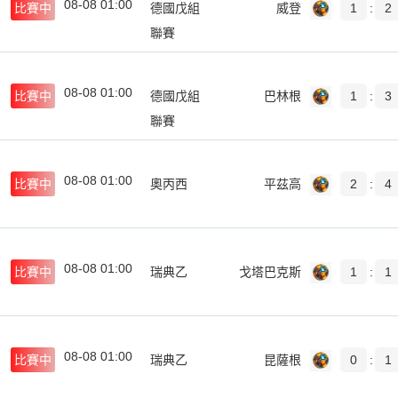
08-08 01:00
比賽中
德國戊組
威登
1
:
2
聯賽
08-08 01:00
比賽中
德國戊組
巴林根
1
:
3
聯賽
08-08 01:00
比賽中
奧丙西
平茲高
2
:
4
08-08 01:00
比賽中
瑞典乙
戈塔巴克斯
1
:
1
08-08 01:00
比賽中
瑞典乙
昆薩根
0
:
1