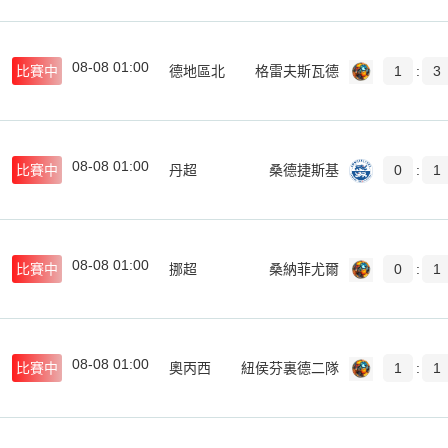
08-08 01:00
比賽中
德地區北
格雷夫斯瓦德
1
:
3
08-08 01:00
比賽中
丹超
桑德捷斯基
0
:
1
08-08 01:00
比賽中
挪超
桑納菲尤爾
0
:
1
08-08 01:00
比賽中
奧丙西
紐侯芬裏德二隊
1
:
1