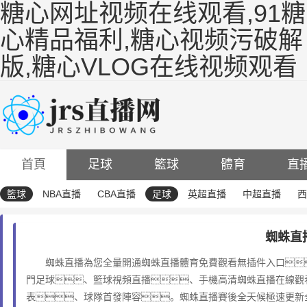
糖心网址视频在线观看,91糖
心精品福利,糖心视频污破解
版,糖心VLOG在线视频观看
首頁
足球
籃球
體育
直
籃球
NBA直播
CBA直播
足球
英超直播
中超直播
西
蜘蛛直
蜘蛛直播為您全量開通蜘蛛直播體育免費觀看無插件入口
門足球、籃球視頻直播、手機高清蜘蛛直播在線觀
表、球隊首發陣容。蜘蛛直播賽後全天候極速更新