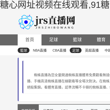
糖心网址视频在线观看,91
首頁
足球
籃球
體育
籃球
NBA直播
CBA直播
足球
英超直播
中
蜘蛛直播為您全量開通蜘蛛直播體育免費觀看無插
播、手機高清蜘蛛直播在線觀看等全場次對決。在蜘蛛
絕殺集錦。看體育直播，認準流暢不卡頓的蜘蛛直播、