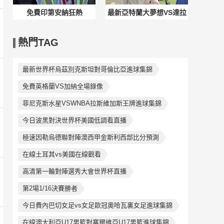
免費印第安納狂熱
最新亞特蘭大夢想VS達拉
VSWNBA紐約自由人直播
斯飛翼直播
熱門TAG
入口
最新世界杯烏茲別克斯坦對哥倫比亞進球集錦
免費英格蘭VS加納全場錄像
菲尼克斯水星VSWNBA拉斯維加斯王牌進球集錦
今日波黑對決世界杯美國低調看直播
極速因勒烏德聯對陣澳西甲金斯利西部比分預測
在線土耳其vs美國在線觀看
高清第一輪對陣選秀大會世界杯直播
第2場1/16決賽勝者
今日費內巴切女足vs女足歐冠奧哈瓦裏女足進球集錦
在線澳大利亞U17男籃對塞爾維亞U17男籃進球集錦