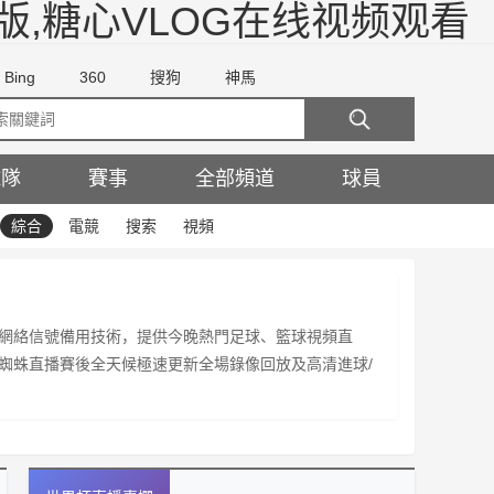
版,糖心VLOG在线视频观看
Bing
360
搜狗
神馬
球隊
賽事
全部頻道
球員
綜合
電競
搜索
視頻
網絡信號備用技術，提供今晚熱門足球、籃球視頻直
蜘蛛直播賽後全天候極速更新全場錄像回放及高清進球/