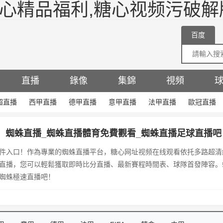
糖心精品福利,糖心视频污破解
百度
直播
錄像
集錦
視頻
超直播
西甲直播
德甲直播
意甲直播
法甲直播
歐冠直播
蜘蛛直播_蜘蛛直播體育免費觀看_蜘蛛直播足球直播吧
件入口！作為專業的蜘蛛直播平台，糖心网址视频在线观看依托多路超清
直播，您可以輕鬆獲取即時比分直播、最新賽程時間表、球隊首發陣容。
蜘蛛極速直播吧！