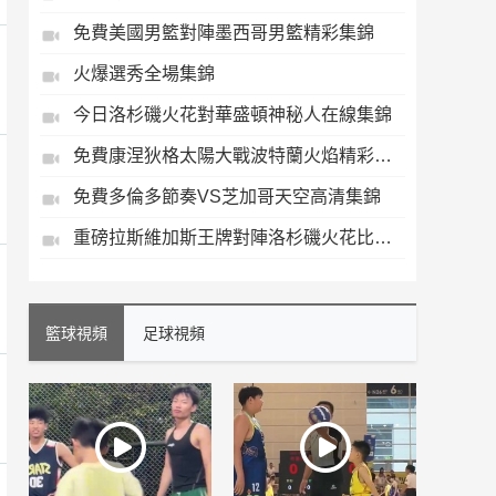
免費美國男籃對陣墨西哥男籃精彩集錦
火爆選秀全場集錦
今日洛杉磯火花對華盛頓神秘人在線集錦
免費康涅狄格太陽大戰波特蘭火焰精彩集錦
免費多倫多節奏VS芝加哥天空高清集錦
重磅拉斯維加斯王牌對陣洛杉磯火花比賽集錦
籃球視頻
足球視頻