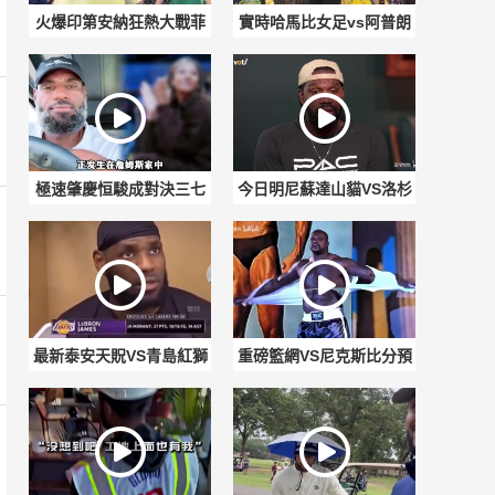
火爆印第安納狂熱大戰菲
實時哈馬比女足vs阿普朗
尼克斯水星首發陣容
尼亞女足直播入口
極速肇慶恒駿成對決三七
今日明尼蘇達山貓VS洛杉
互娛比分預測
磯火花賽事前瞻
最新泰安天貺VS青島紅獅
重磅籃網VS尼克斯比分預
比分預測
測