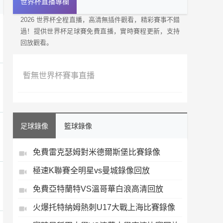
世界杯直播專欄
2026 世界杯全程直播，高清無插件觀看，精彩賽事不錯
過！提供世界杯足球賽免費直播，實時賽程更新，支持
回放觀看。
暫無世界杯賽事直播
足球錄像
籃球錄像
免費雷克瑟姆對米德爾斯堡比賽錄像
極速K聯賽全明星vs曼城錄像回放
免費亞特蘭特VS溫哥華白浪高清回放
火爆托特納姆熱刺U17大戰上海比賽錄像