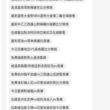
高清墨西哥對陣捷克比分預測
最新選秀大會對NBA選秀大會第二輪全場錄像
最新中乙江西廬山對陣贛州瑞獅比分預測
在線裏加對決阿拉特亞美尼亞在線觀看
薩布塔洛vs塔林弗羅拉直播
今日克羅地亞VS英格蘭比分預測
免費雄鹿對熱火進球集錦
極速英格蘭/阿根廷對決西班牙jrs直播
免費杭州臨平吳越vs江西廬山低調看直播
免費洛杉磯火花vs印第安納狂熱比分預測
今日籃網對雄鹿jrs直播
在線金州女武神vs紐約自由人jrs直播
拉斯維加斯王牌vs印第安納狂熱今日賽事