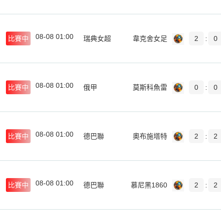
08-08 01:00
比賽中
瑞典女超
韋克舍女足
2
:
0
08-08 01:00
比賽中
俄甲
莫斯科魚雷
0
:
0
08-08 01:00
比賽中
德巴聯
奧布施塔特
2
:
2
08-08 01:00
比賽中
德巴聯
慕尼黑1860
2
:
2