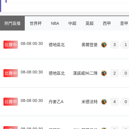
熱門直播
世界杯
NBA
中超
英超
西甲
意甲
08-08 00:30
比賽中
德地區北
奧爾登堡
3
:
1
08-08 00:30
比賽中
德地區北
漢諾威96二隊
2
:
0
08-08 00:30
比賽中
丹麥乙A
米德法特
4
:
0