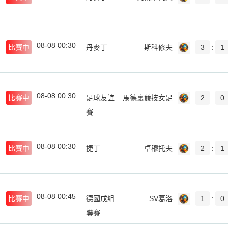
08-08 00:30
比賽中
丹麥丁
斯科修夫
3
:
1
08-08 00:30
比賽中
足球友誼
馬德裏競技女足
2
:
0
賽
08-08 00:30
比賽中
捷丁
卓穆托夫
2
:
1
08-08 00:45
比賽中
德國戊組
SV葛洛
1
:
0
聯賽