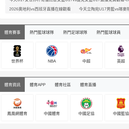
2026奧地利vs西班牙直播在線觀看
今天立陶宛U17男籃vs喀麥
體育賽事
熱門籃球球隊
熱門足球球隊
熱門籃球球員
世界杯
NBA
中超
英超
體育資訊
體育APP
體育社區
體育直播
鳳凰網體育
中國體育
中國足協
中國籃協