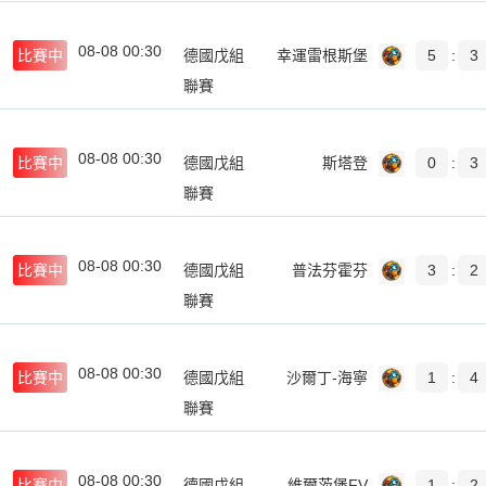
08-08 00:30
比賽中
德國戊組
幸運雷根斯堡
5
:
3
聯賽
08-08 00:30
比賽中
德國戊組
斯塔登
0
:
3
聯賽
08-08 00:30
比賽中
德國戊組
普法芬霍芬
3
:
2
聯賽
08-08 00:30
比賽中
德國戊組
沙爾丁-海寧
1
:
4
聯賽
08-08 00:30
比賽中
德國戊組
維爾茨堡FV
1
:
2