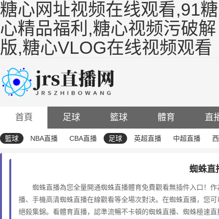
糖心网址视频在线观看,91糖
心精品福利,糖心视频污破解
版,糖心VLOG在线视频观看
首頁
足球
籃球
體育
直
籃球
NBA直播
CBA直播
足球
英超直播
中超直播
西
蜘蛛直
蜘蛛直播為您全量開通蜘蛛直播體育免費觀看無插件入口！作
播、手機高清蜘蛛直播在線觀看等全場次對決。在蜘蛛直播，您可
絕殺集錦。看體育直播，認準流暢不卡頓的蜘蛛直播、蜘蛛極速直