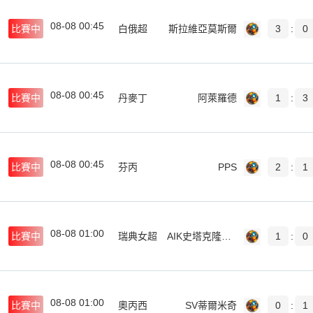
08-08 00:45
比賽中
白俄超
斯拉維亞莫斯爾
3
:
0
08-08 00:45
比賽中
丹麥丁
阿萊羅德
1
:
3
08-08 00:45
比賽中
芬丙
PPS
2
:
1
08-08 01:00
比賽中
瑞典女超
AIK史塔克隆女足
1
:
0
08-08 01:00
比賽中
奧丙西
SV蒂爾米奇
0
:
1