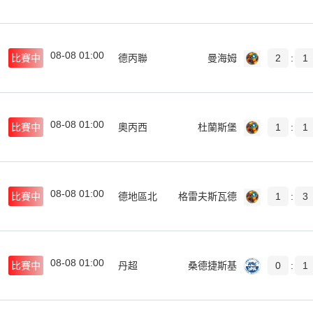
08-08 01:00
比賽中
德丙聯
曼海姆
2
:
1
08-08 01:00
比賽中
奧丙西
杜蘭斯堡
1
:
1
08-08 01:00
比賽中
德地區北
格雷夫斯瓦德
1
:
3
08-08 01:00
比賽中
丹超
桑德捷斯基
0
:
1