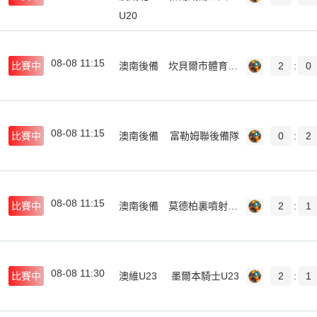
U20
08-08 11:15
比賽中
澳南後備
坎貝爾市體育館後備隊
2
:
0
08-08 11:15
比賽中
澳南後備
富勒姆聯後備隊
0
:
2
08-08 11:15
比賽中
澳南後備
莫德柏裏噴射機後備隊
2
:
1
08-08 11:30
比賽中
澳維U23
墨爾本騎士U23
2
:
1