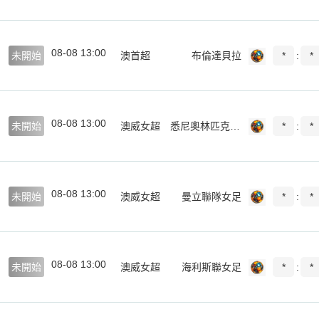
08-08 13:00
未開始
澳首超
布倫達貝拉
*
:
*
08-08 13:00
未開始
澳威女超
悉尼奧林匹克女足
*
:
*
08-08 13:00
未開始
澳威女超
曼立聯隊女足
*
:
*
08-08 13:00
未開始
澳威女超
海利斯聯女足
*
:
*