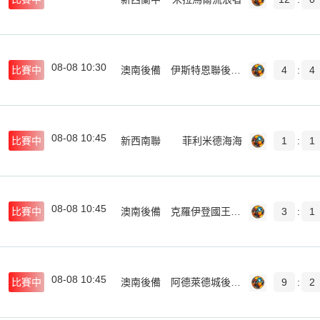
08-08 10:30
比賽中
澳南後備
伊斯特恩聯後備隊
4
:
4
08-08 10:45
比賽中
新西南聯
菲利米德海海
1
:
1
08-08 10:45
比賽中
澳南後備
克羅伊登國王後備隊
3
:
1
08-08 10:45
比賽中
澳南後備
阿德萊德城後備隊
9
:
2