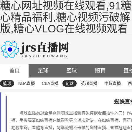
糖心网址视频在线观看,91糖
心精品福利,糖心视频污破解
版,糖心VLOG在线视频观看
首頁
足球
籃球
體育
直
籃球
NBA直播
CBA直播
足球
英超直播
中超直播
西
蜘蛛直
蜘蛛直播為您全量開通蜘蛛直播體育免費觀看無插件入口！作
播、手機高清蜘蛛直播在線觀看等全場次對決。在蜘蛛直播，您可
絕殺集錦。看體育直播，認準流暢不卡頓的蜘蛛直播、蜘蛛極速直