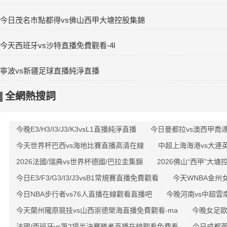
今日茂名市點都得vs佛山西甲大塘控股集錦
今天西班牙vs沙特直播免費觀看-4l
寧波vs新疆足球直播純淨直播
全網熱搜詞
今晚E3/H3/I3/J3/K3vsL1直播純淨直播
今日曼都拉vs澳西甲喬
今天世界杯巴西vs海地比賽直播高清在線
中超上海海港vs大連
2026法國/瑞典vs世界杯德國/巴拉圭集錦
2026佛山“西甲”大
今日E3/F3/G3/I3/J3vsB1常規賽直播免費觀看
今天WNBA金州
今日NBA步行者vs76人直播在線觀看直播吧
今晚河南vs中超雲
今天蘭州隴原競技vs山西崇德榮海直播免費觀看-ma
今晚女足歐
法國/西班牙vs第2場半決賽勝者直播在線觀看免費看
今日成都蓉