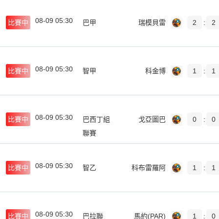
08-09 05:30
比賽中
巴甲
瑞模貝雷
2
:
2
08-09 05:30
比賽中
智甲
科金博
1
:
1
08-09 05:30
比賽中
巴西丁組
戈亞圖巴
0
:
0
聯賽
08-09 05:30
比賽中
智乙
科布雷羅阿
1
:
1
08-09 05:30
比賽中
巴拉聯
馬約(PAR)
1
:
0