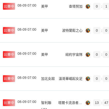
08-09 07:00
比賽中
美甲
查塔努加
0
:
1
08-09 07:00
比賽中
美甲
波特蘭鬆之心
0
:
0
08-09 07:00
比賽中
美甲
紐約宇宙隊
0
:
0
08-09 07:00
比賽中
加北女超
溫哥華崛起女足
0
:
0
08-09 07:00
比賽中
智利聯
塔爾卡流浪者U21
13
:
47