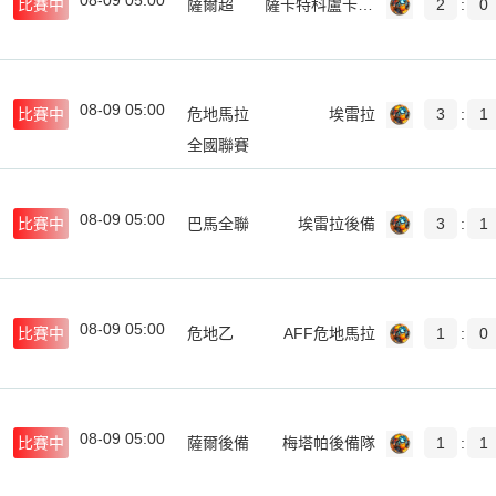
08-09 05:00
比賽中
薩爾超
薩卡特科盧卡市政
2
:
0
08-09 05:00
比賽中
危地馬拉
埃雷拉
3
:
1
全國聯賽
08-09 05:00
比賽中
巴馬全聯
埃雷拉後備
3
:
1
08-09 05:00
比賽中
危地乙
AFF危地馬拉
1
:
0
08-09 05:00
比賽中
薩爾後備
梅塔帕後備隊
1
:
1