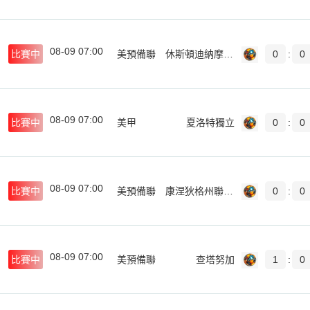
08-09 07:00
比賽中
美預備聯
休斯頓迪納摩B隊
0
:
0
08-09 07:00
比賽中
美甲
夏洛特獨立
0
:
0
08-09 07:00
比賽中
美預備聯
康涅狄格州聯合FC
0
:
0
08-09 07:00
比賽中
美預備聯
查塔努加
1
:
0