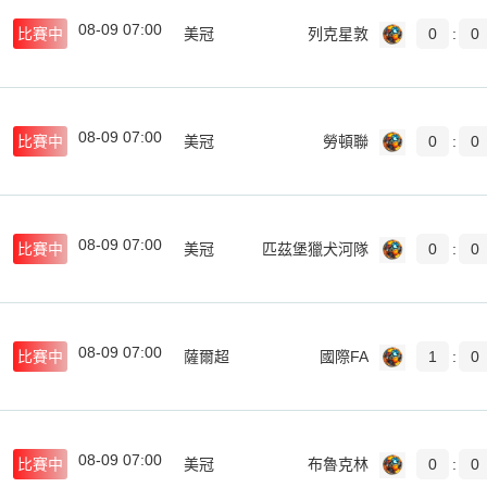
08-09 07:00
比賽中
美冠
列克星敦
0
:
0
08-09 07:00
比賽中
美冠
勞頓聯
0
:
0
08-09 07:00
比賽中
美冠
匹茲堡獵犬河隊
0
:
0
08-09 07:00
比賽中
薩爾超
國際FA
1
:
0
08-09 07:00
比賽中
美冠
布魯克林
0
:
0