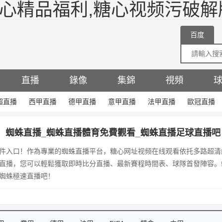
糖心精品福利,糖心视频污破解
百度
直播
錄像
集錦
視頻
超直播
西甲直播
德甲直播
意甲直播
法甲直播
歐冠直播
蜘蛛直播_蜘蛛直播體育免費觀看_蜘蛛直播足球直播吧
件入口！作為專業的蜘蛛直播平台，糖心网址视频在线观看依托多路超清
直播，您可以輕鬆獲取即時比分直播、最新賽程時間表、球隊首發陣容。
蜘蛛極速直播吧！