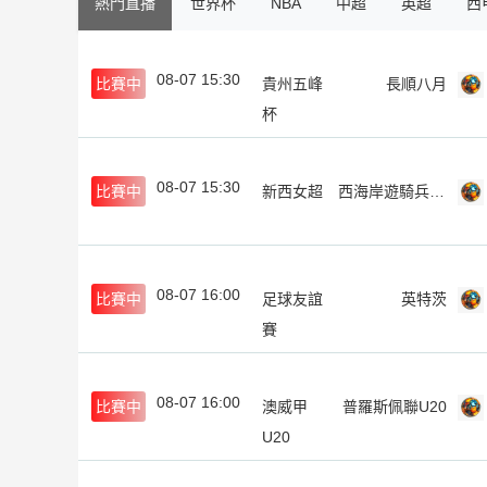
熱門直播
世界杯
NBA
中超
英超
西
08-07 15:30
比賽中
貴州五峰
長順八月
杯
08-07 15:30
比賽中
新西女超
西海岸遊騎兵女足
08-07 16:00
比賽中
足球友誼
英特茨
賽
08-07 16:00
比賽中
澳威甲
普羅斯佩聯U20
U20