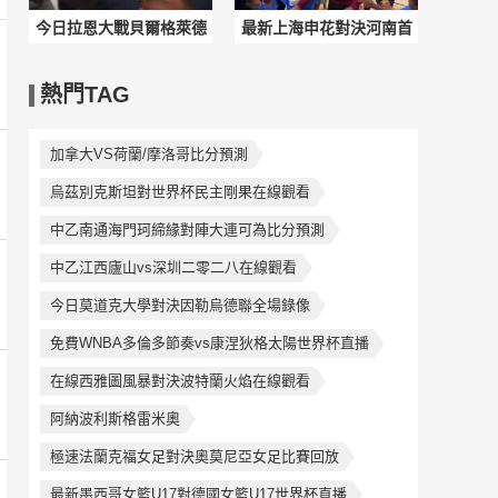
今日拉恩大戰貝爾格萊德
最新上海申花對決河南首
紅星低調看直播
發陣容
熱門TAG
加拿大VS荷蘭/摩洛哥比分預測
烏茲別克斯坦對世界杯民主剛果在線觀看
中乙南通海門珂締緣對陣大連可為比分預測
中乙江西廬山vs深圳二零二八在線觀看
今日莫道克大學對決因勒烏德聯全場錄像
免費WNBA多倫多節奏vs康涅狄格太陽世界杯直播
在線西雅圖風暴對決波特蘭火焰在線觀看
阿納波利斯格雷米奧
極速法蘭克福女足對決奧莫尼亞女足比賽回放
最新墨西哥女籃U17對德國女籃U17世界杯直播