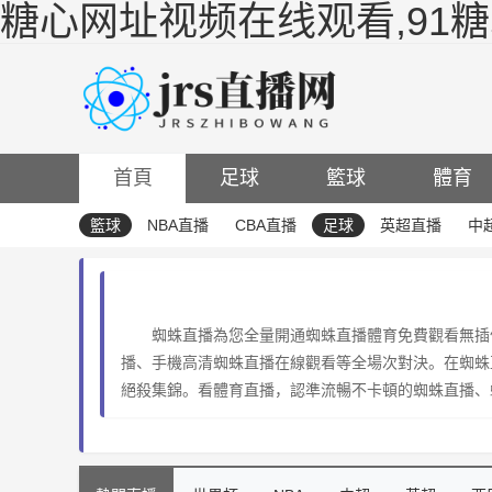
糖心网址视频在线观看,91
首頁
足球
籃球
體育
籃球
NBA直播
CBA直播
足球
英超直播
中
蜘蛛直播為您全量開通蜘蛛直播體育免費觀看無插
播、手機高清蜘蛛直播在線觀看等全場次對決。在蜘蛛
絕殺集錦。看體育直播，認準流暢不卡頓的蜘蛛直播、