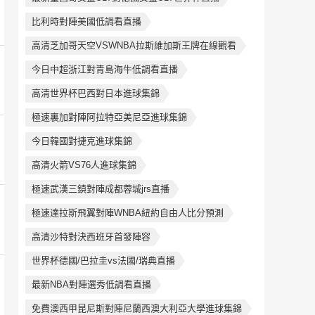
比利時對陣美國低調看直播
高清芝加哥天空VSWNBA拉斯維加斯王牌在線觀看
今日中超浙江對青島海牛低調看直播
高清世界杯巴西對日本進球集錦
極速裏加對陣阿拉特亞美尼亞進球集錦
今日韓國對捷克進球集錦
高清火箭VS76人進球集錦
極速武漢三鎮對陣成都蓉城jrs直播
極速達拉斯飛翼對陣WNBA紐約自由人比分預測
高清沙特對決西班牙首發陣容
世界杯德國/巴拉圭vs法國/瑞典直播
最新NBA對陣選秀低調看直播
免費澳西甲昆尼斯對陣尼蘭西澳大利亞大學進球集錦