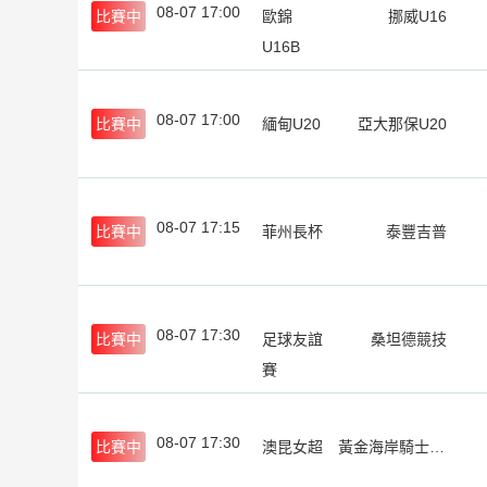
08-07 17:00
比賽中
歐錦
挪威U16
U16B
08-07 17:00
比賽中
緬甸U20
亞大那保U20
08-07 17:15
比賽中
菲州長杯
泰豐吉普
08-07 17:30
比賽中
足球友誼
桑坦德競技
賽
08-07 17:30
比賽中
澳昆女超
黃金海岸騎士女足