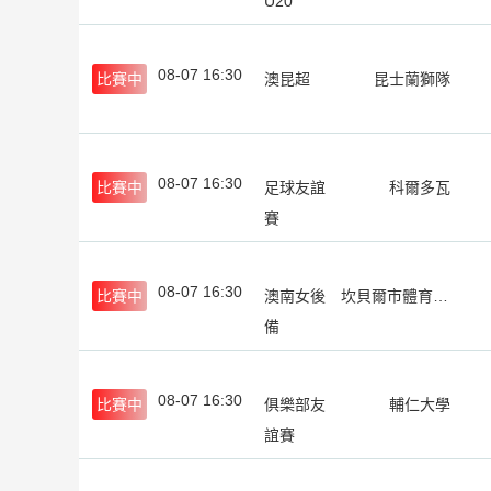
U20
08-07 16:30
比賽中
澳昆超
昆士蘭獅隊
08-07 16:30
比賽中
足球友誼
科爾多瓦
賽
08-07 16:30
比賽中
澳南女後
坎貝爾市體育館女足後備隊
備
08-07 16:30
比賽中
俱樂部友
輔仁大學
誼賽