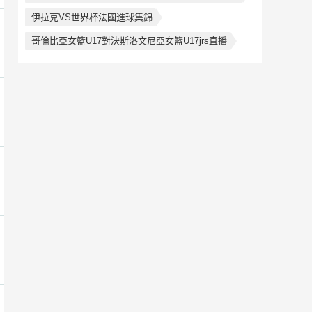
伊拉克VS世界杯法國進球集錦
哥倫比亞女籃U17對決斯洛文尼亞女籃U17jrs直播