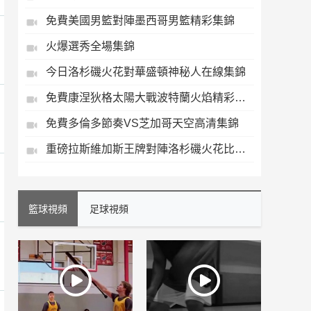
免費美國男籃對陣墨西哥男籃精彩集錦
火爆選秀全場集錦
今日洛杉磯火花對華盛頓神秘人在線集錦
免費康涅狄格太陽大戰波特蘭火焰精彩集錦
免費多倫多節奏VS芝加哥天空高清集錦
重磅拉斯維加斯王牌對陣洛杉磯火花比賽集錦
籃球視頻
足球視頻