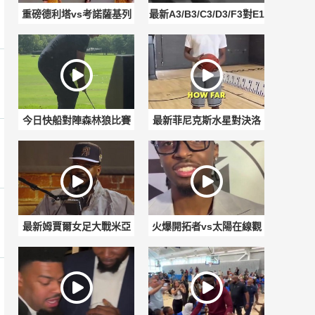
重磅德利塔vs考諾薩基列
最新A3/B3/C3/D3/F3對E1
斯賽事前瞻
賽事前瞻
今日快船對陣森林狼比賽
最新菲尼克斯水星對決洛
回放
杉磯火花直播入口
最新姆賈爾女足大戰米亞
火爆開拓者vs太陽在線觀
瓦斯巴達女足比賽回放
看