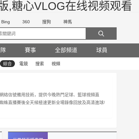
版,糖心VLOG在线视频观看
Bing
360
搜狗
神馬
球隊
賽事
全部頻道
球員
綜合
電競
搜索
視頻
網絡信號備用技術，提供今晚熱門足球、籃球視頻直
蜘蛛直播賽後全天候極速更新全場錄像回放及高清進球/